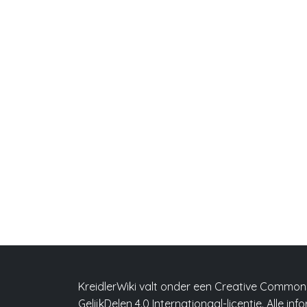
KreidlerWiki valt onder een Creative Comm
GelijkDelen 4.0 Internationaal-licentie. Alle in