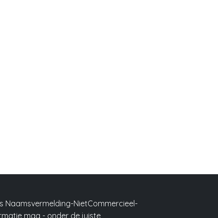
ons Naamsvermelding-NietCommercieel-
formatie mag -
onder de juiste